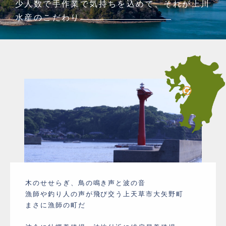
少人数で手作業で気持ちを込めて、それが上川
水産のこだわり
木のせせらぎ、鳥の鳴き声と波の音
漁師や釣り人の声が飛び交う上天草市大矢野町
まさに漁師の町だ