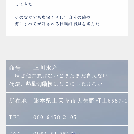
してきた
そのなかでも奥深くそして自分の腕や
海にすべてが託される牡蠣緋扇貝を選んだ
商号
上川水産
味は他に負けないとまだまだ言えない
が、熱量と愛情はどこにも負けない
代表
上川徹
所在地
熊本県上天草市大矢野町上6587-11
TEL
080-6458-2105
FAX
0964-52-3517