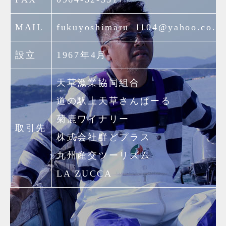
MAIL
fukuyoshimaru_1104@yahoo.co.jp
設立
1967年4月
天草漁業協同組合
道の駅上天草さんぱーる
菊鹿ワイナリー
取引先
株式会社鮮どプラス
九州産交ツーリズム
LA ZUCCA