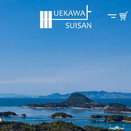
コ
ナ
ン
ビ
テ
ゲ
ン
ー
ツ
シ
へ
ョ
ス
ン
キ
に
ッ
移
プ
動